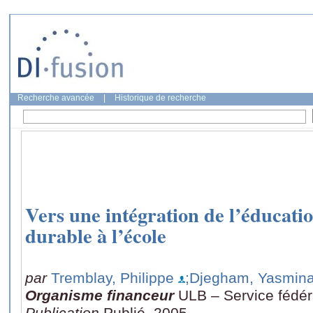
Recherche avancée
|
Historique de recherche
Vers une intégration de l’éducat
durable à l’école
par
Tremblay, Philippe
;Djegham, Yasmin
Organisme financeur
ULB – Service fédér
Publication
Publié, 2005