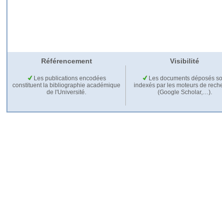
Référencement
Visibilité
Les publications encodées
Les documents déposés so
constituent la bibliographie académique
indexés par les moteurs de rech
de l'Université.
(Google Scholar,…).