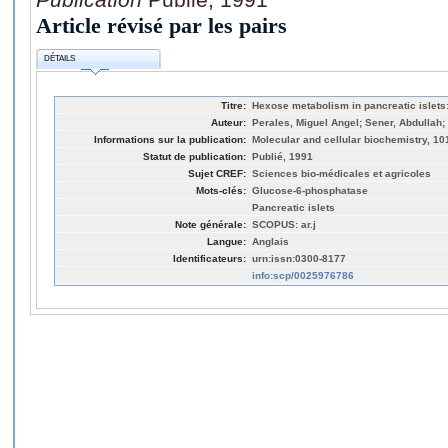
Article révisé par les pairs
DÉTAILS
Titre:
Hexose metabolism in pancreatic islets
Auteur:
Perales, Miguel Angel; Sener, Abdullah;
Informations sur la publication:
Molecular and cellular biochemistry, 101
Statut de publication:
Publié, 1991
Sujet CREF:
Sciences bio-médicales et agricoles
Mots-clés:
Glucose-6-phosphatase
Pancreatic islets
Note générale:
SCOPUS: ar.j
Langue:
Anglais
Identificateurs:
urn:issn:0300-8177
info:scp/0025976786