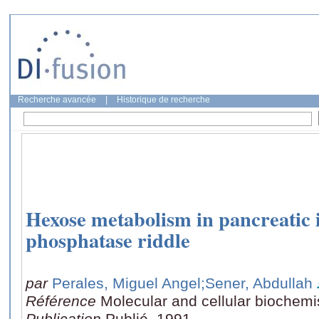
Recherche avancée
|
Historique de recherche
Hexose metabolism in pancreatic i
phosphatase riddle
par
Perales, Miguel Angel
;Sener, Abdullah
Référence
Molecular and cellular biochemis
Publication
Publié, 1991