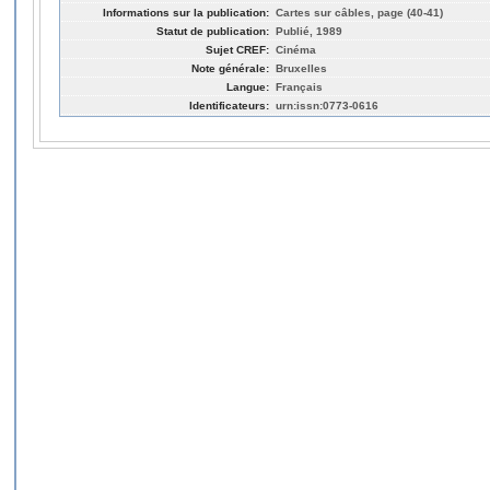
Informations sur la publication:
Cartes sur câbles, page (40-41)
Statut de publication:
Publié, 1989
Sujet CREF:
Cinéma
Note générale:
Bruxelles
Langue:
Français
Identificateurs:
urn:issn:0773-0616