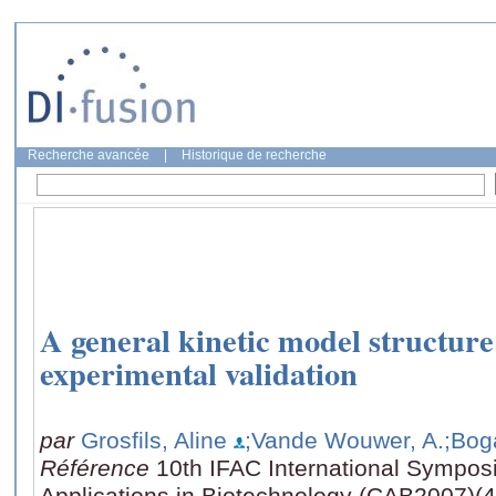
Recherche avancée
|
Historique de recherche
A general kinetic model structure
experimental validation
par
Grosfils, Aline
;Vande Wouwer, A.
;Bog
Référence
10th IFAC International Sympo
Applications in Biotechnology (CAB2007)(