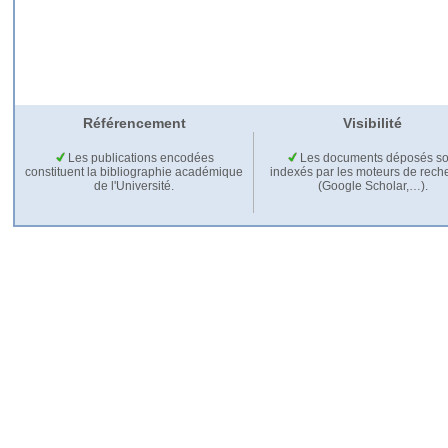
Référencement
Visibilité
Les publications encodées
Les documents déposés so
constituent la bibliographie académique
indexés par les moteurs de rech
de l'Université.
(Google Scholar,…).