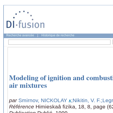
Recherche avancée
|
Historique de recherche
Modeling of ignition and combusti
air mixtures
par
Smirnov, NICKOLAY
;Nikitin, V. F.
;Leg
Référence
Himieskaâ fizika, 18, 8, page (6
Publication
Publié, 1999