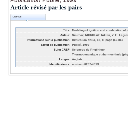
Article révisé par les pairs
DÉTAILS
Titre:
Modeling of ignition and combustion of t
Auteur:
Smirnov, NICKOLAY; Nikitin, V. F.; Legr
Informations sur la publication:
Himieskaâ fizika, 18, 8, page (62-86)
Statut de publication:
Publié, 1999
Sujet CREF:
Sciences de l'ingénieur
Thermodynamique et thermochimie [phy
Langue:
Anglais
Identificateurs:
urn:issn:0207-401X