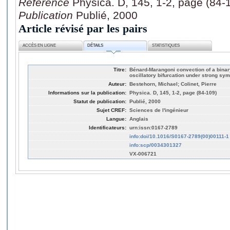
Référence
Physica. D, 145, 1-2, page (84-
Publication
Publié, 2000
Article révisé par les pairs
ACCÈS EN LIGNE
DÉTAILS
STATISTIQUES
Titre:
Bénard-Marangoni convection of a binar
oscillatory bifurcation under strong sy
Auteur:
Bestehorn, Michael; Colinet, Pierre
Informations sur la publication:
Physica. D, 145, 1-2, page (84-109)
Statut de publication:
Publié, 2000
Sujet CREF:
Sciences de l'ingénieur
Langue:
Anglais
Identificateurs:
urn:issn:0167-2789
info:doi/10.1016/S0167-2789(00)00111-1
info:scp/0034301327
VX-006721