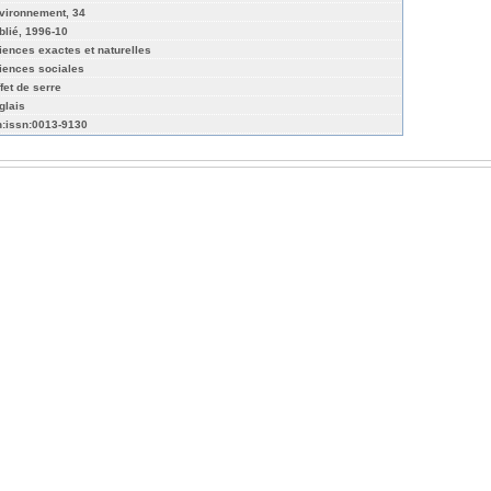
vironnement, 34
blié, 1996-10
iences exactes et naturelles
iences sociales
ffet de serre
glais
n:issn:0013-9130