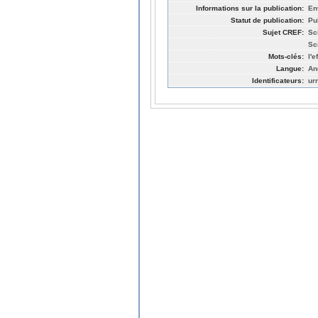
Informations sur la publication:
En
Statut de publication:
Pu
Sujet CREF:
Sc
Sc
Mots-clés:
l'e
Langue:
An
Identificateurs:
ur