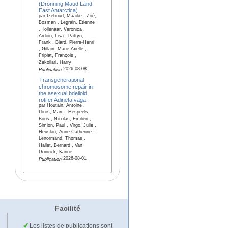
(Dronning Maud Land,
East Antarctica)
par Izeboud, Maaike , Zoé,
Bosman , Legrain, Etienne
, Tollenaar, Veronica ,
Ardoin, Lisa , Pattyn,
Frank , Blard, Pierre-Henri
, Gillain, Marie-Axelle ,
Fripiat, François ,
Zekollari, Harry
2026-08-08
Publication
Transgenerational
chromosome repair in
the asexual bdelloid
rotifer Adineta vaga
par Houtain, Antoine ,
Lliros, Marc , Hespeels,
Boris , Nicolas, Emilien ,
Simion, Paul , Virgo, Julie ,
Heuskin, Anne-Catherine ,
Lenormand, Thomas ,
Hallet, Bernard , Van
Doninck, Karine
2026-08-01
Publication
Facilité
Les listes de publications sont