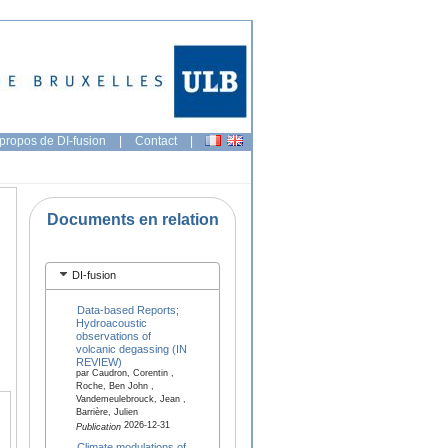
propos de DI-fusion
|
Contact
|
Documents en relation
DI-fusion
Data-based Reports;
Hydroacoustic
observations of
volcanic degassing (IN
REVIEW)
par Caudron, Corentin ,
Roche, Ben John ,
Vandemeulebrouck, Jean ,
Barrière, Julien
2026-12-31
Publication
Climate modulations of