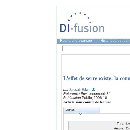
Recherche avancée
|
Historique de rec
L'effet de serre existe: la c
par
Zaccai, Edwin
Référence
Environnement, 34
Publication
Publié, 1996-10
Article sans comité de lecture
DÉTAILS
Titre:
L'
Auteur:
Za