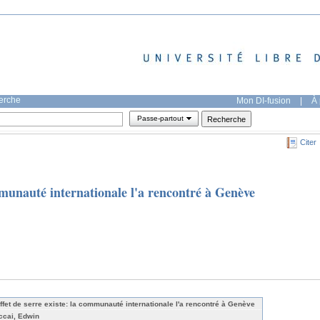
herche
Mon DI-fusion
|
À 
Passe-partout
Citer
ommunauté internationale l'a rencontré à Genève
effet de serre existe: la communauté internationale l'a rencontré à Genève
ccai, Edwin