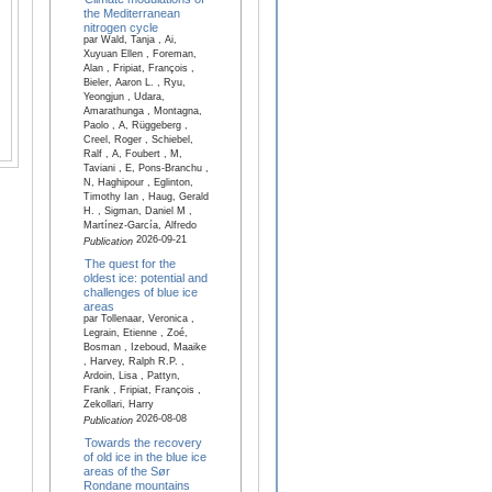
the Mediterranean
nitrogen cycle
par Wald, Tanja , Ai,
Xuyuan Ellen , Foreman,
Alan , Fripiat, François ,
Bieler, Aaron L. , Ryu,
Yeongjun , Udara,
Amarathunga , Montagna,
Paolo , A, Rüggeberg ,
Creel, Roger , Schiebel,
Ralf , A, Foubert , M,
Taviani , E, Pons-Branchu ,
N, Haghipour , Eglinton,
Timothy Ian , Haug, Gerald
H. , Sigman, Daniel M ,
Martínez-García, Alfredo
2026-09-21
Publication
The quest for the
oldest ice: potential and
challenges of blue ice
areas
par Tollenaar, Veronica ,
Legrain, Etienne , Zoé,
Bosman , Izeboud, Maaike
, Harvey, Ralph R.P. ,
Ardoin, Lisa , Pattyn,
Frank , Fripiat, François ,
Zekollari, Harry
2026-08-08
Publication
Towards the recovery
of old ice in the blue ice
areas of the Sør
Rondane mountains