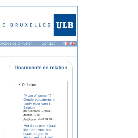
propos de DI-fusion
|
Contact
|
Documents en relation
DI-fusion
“A tale of women”?
Gendered patterns in
family elder care in
Belgium
par Giordano, Chiara ,
Jacobs, Dirk
2026-01-01
Publication
Het debat over lokaal
kiesrecht voor niet-
staatsburgers in
Nederland en België