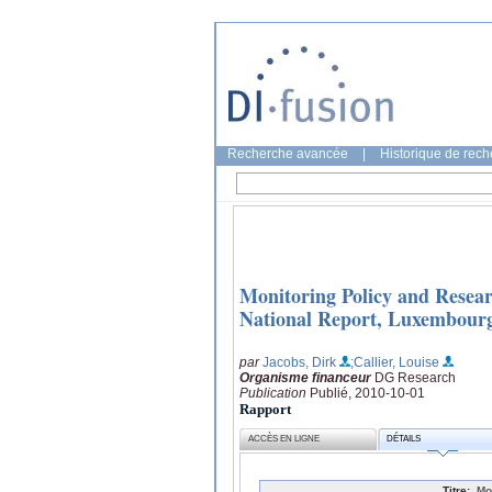
Recherche avancée
|
Historique de rec
Monitoring Policy and Resear
National Report, Luxembour
par
Jacobs, Dirk
;Callier, Louise
Organisme financeur
DG Research
Publication
Publié, 2010-10-01
Rapport
ACCÈS EN LIGNE
DÉTAILS
Titre:
Mo