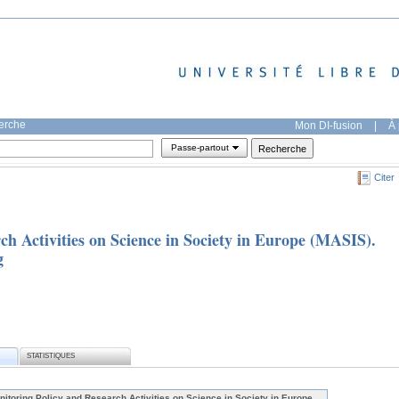
herche
Mon DI-fusion
|
À 
Passe-partout
Citer
ch Activities on Science in Society in Europe (MASIS).
g
STATISTIQUES
nitoring Policy and Research Activities on Science in Society in Europe