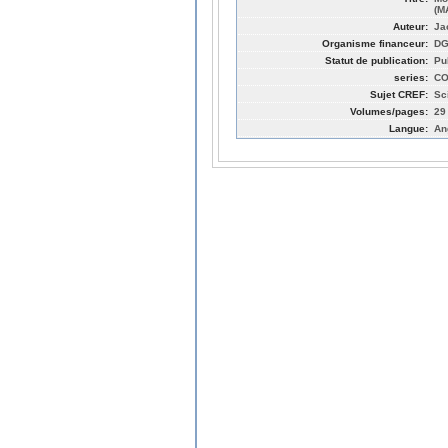
(M
Auteur:
Ja
Organisme financeur:
DG
Statut de publication:
Pu
series:
CO
Sujet CREF:
Sc
Volumes/pages:
29
Langue:
An