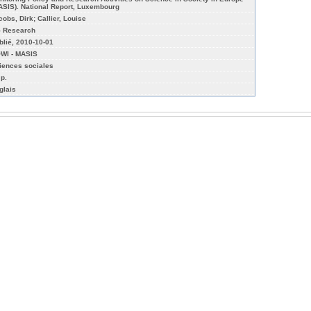
ASIS). National Report, Luxembourg
cobs, Dirk; Callier, Louise
 Research
blié, 2010-10-01
WI - MASIS
iences sociales
 p.
glais