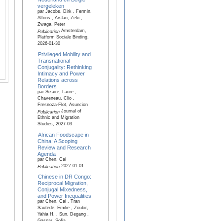
vergeleken
par Jacobs, Dirk , Fermin,
Alfons , Arslan, Zeki ,
Zwaga, Peter
Amsterdam,
Publication
Platform Sociale Binding,
2026-01-30
Privileged Mobility and
Transnational
Conjugality: Rethinking
Intimacy and Power
Relations across
Borders
par Sizaire, Laure ,
Chaveneau, Clio ,
Fresnoza-Flot, Asuncion
Journal of
Publication
Ethnic and Migration
Studies, 2027-03
African Foodscape in
China: A Scoping
Review and Research
Agenda
par Chen, Cai
2027-01-01
Publication
Chinese in DR Congo:
Reciprocal Migration,
Conjugal Mixedness,
and Power Inequalities
par Chen, Cai , Tran
Sautede, Emilie , Zoubir,
Yahia H. , Sun, Degang ,