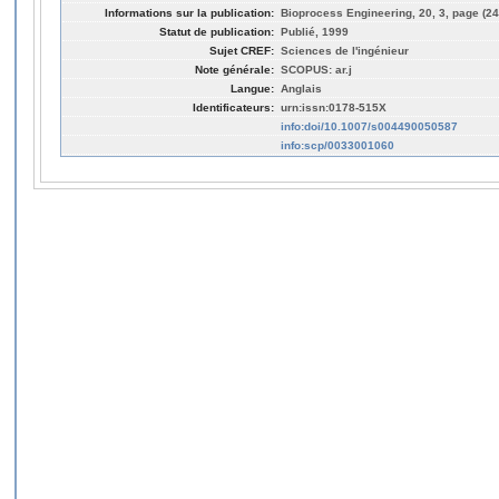
Informations sur la publication:
Bioprocess Engineering, 20, 3, page (24
Statut de publication:
Publié, 1999
Sujet CREF:
Sciences de l'ingénieur
Note générale:
SCOPUS: ar.j
Langue:
Anglais
Identificateurs:
urn:issn:0178-515X
info:doi/10.1007/s004490050587
info:scp/0033001060