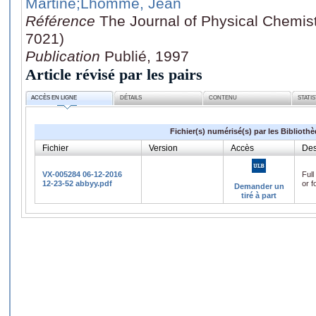
Martine
;Lhomme, Jean
Référence
The Journal of Physical Chemist
7021)
Publication
Publié, 1997
Article révisé par les pairs
ACCÈS EN LIGNE
DÉTAILS
CONTENU
STATI
Fichier(s) numérisé(s) par les Biblioth
Fichier
Version
Accès
Des
VX-005284 06-12-2016
Full
12-23-52 abbyy.pdf
or f
Demander un
tiré à part