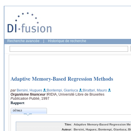
Recherche avancée
|
Historique de recherche
Adaptive Memory-Based Regression Methods
par
Bersini, Hugues
;Bontempi, Gianluca
;Birattari, Mauro
Organisme financeur
IRIDIA, Université Libre de Bruxelles
Publication
Publié, 1997
Rapport
DÉTAILS
Titre:
Adaptive Memory-Based Regression Me
Auteur:
Bersini, Hugues; Bontempi, Gianluca; Bi