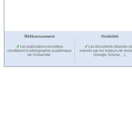
Référencement
Visibilité
Les publications encodées
Les documents déposés so
constituent la bibliographie académique
indexés par les moteurs de rech
de l'Université.
(Google Scholar,…).