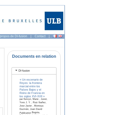
propos de DI-fusion
|
Contact
|
Documents en relation
DI-fusion
« Un escenario de
Reyes: la frontera
marcial entre los
Países Bajos y el
Reino de Francia en
los siglos XVI-XVII »
par Kervyn, Marie , Junot,
Yves J. Y. , Ruiz Ibañez,
Jose Javier , Montoya
Guzmán, Juan David
Bogota,
Publication