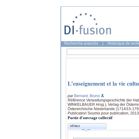
Recherche avancée
|
Historique de rec
L’enseignement et la vie cultur
par
Bernard, Bruno
Référence
Verwaltungsgeschichte der Ha
WINKELBAUER Hrsg.), Verlag der Österreic
Östereichische Niederlande (1714/15-17
Publication
Soumis pour publication, 2013
Partie d'ouvrage collectif
DÉTAILS