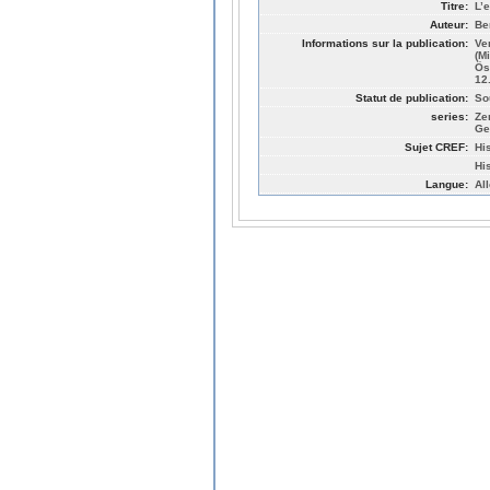
Titre:
L’
Auteur:
Be
Informations sur la publication:
Ve
(M
Ös
12
Statut de publication:
So
series:
Ze
Ge
Sujet CREF:
Hi
His
Langue:
Al