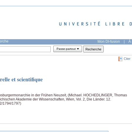
herche
Mon DI-fusion
|
À 
Passe-partout
Citer
elle et scientifique
bsburgermonarchie in der Frühen Neuzeit, (Michael. HOCHEDLINGER, Thomas
hischen Akademie der Wissenschaften, Wien, Vol. 2, Die Länder. 12.
92/1794/1797)