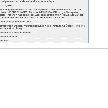
enseignement et la vie culturelle et scientifique
rnard, Bruno
rwaltungsgeschichte der Habsburgermonarchie in der Frühen Neuzeit,
ichael. HOCHEDLINGER, Thomas WINKELBAUER Hrsg.), Verlag der
terreichischen Akademie der Wissenschaften, Wien, Vol. 2, Die Länder.
. Östereichische Niederlande (1714/15-1792/1794/1797)
umis pour publication, 2013
ntraleuropa-Studien. Veröffentlichungen des Instituts für Österreichische
schichtsforschung
stoire des temps modernes
toire culturelle
lemand