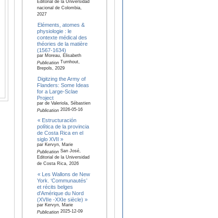
Editorial de la Universidad
nacional de Colombia,
2027
Eléments, atomes &
physiologie : le
contexte médical des
théories de la matière
(1567-1634)
par Moreau, Elisabeth
Turnhout,
Publication
Brepols, 2029
Digitzing the Army of
Flanders: Some Ideas
for a Large-Sclae
Project
par de Valeriola, Sébastien
2026-05-16
Publication
« Estructuración
política de la provincia
de Costa Rica en el
siglo XVII »
par Kervyn, Marie
San José,
Publication
Editorial de la Universidad
de Costa Rica, 2026
« Les Wallons de New
York. ‘Communautés’
et récits belges
d'Amérique du Nord
(XVIIe -XXIe siècle) »
par Kervyn, Marie
2025-12-09
Publication