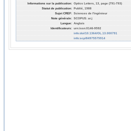
Informations sur la publication:
Optics Letters, 13, page (791-793)
Statut de publication:
Publié, 1988
Sujet CREF:
Sciences de l'ingénieur
Note générale:
SCOPUS: ar.j
Langue:
Anglais
Identificateurs:
urn:issn:0146-9592
info:doi/10.1364/OL.13.000791
info:scp/84975575914