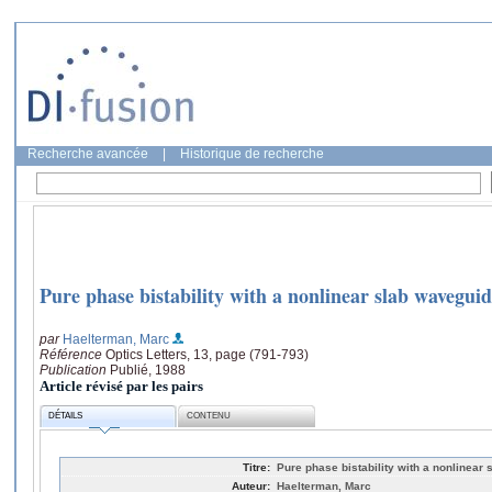
Recherche avancée
|
Historique de recherche
Pure phase bistability with a nonlinear slab wavegui
par
Haelterman, Marc
Référence
Optics Letters, 13, page (791-793)
Publication
Publié, 1988
Article révisé par les pairs
DÉTAILS
CONTENU
Titre:
Pure phase bistability with a nonlinear
Auteur:
Haelterman, Marc