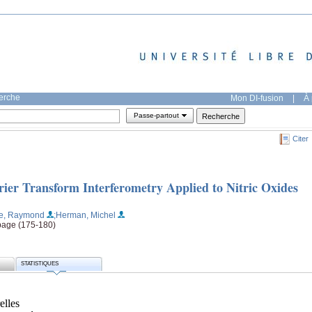
herche
Mon DI-fusion
|
À 
Passe-partout
Citer
rier Transform Interferometry Applied to Nitric Oxides
se, Raymond
;Herman, Michel
 page (175-180)
STATISTIQUES