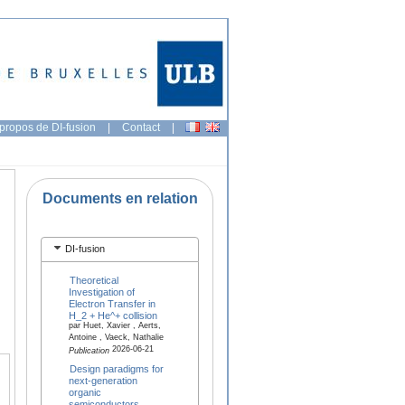
propos de DI-fusion
|
Contact
|
Documents en relation
DI-fusion
Theoretical
Investigation of
Electron Transfer in
H_2 + He^+ collision
par Huet, Xavier , Aerts,
Antoine , Vaeck, Nathalie
2026-06-21
Publication
Design paradigms for
next-generation
organic
semiconductors