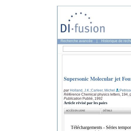
Recherche avancée
|
Historique de rec
Supersonic Molecular jet Fou
par
Holland, J.K.
;Carleer, Michel
;Petris
Référence
Chemical physics letters, 194,
Publication
Publié, 1992
Article révisé par les pairs
ACCÈS EN LIGNE
DÉTAILS