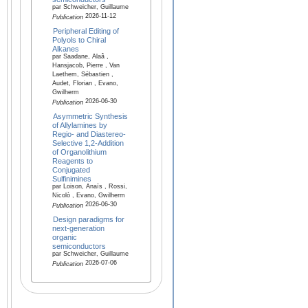
par Schweicher, Guillaume
2026-11-12
Publication
Peripheral Editing of
Polyols to Chiral
Alkanes
par Saadane, Alaâ ,
Hansjacob, Pierre , Van
Laethem, Sébastien ,
Audet, Florian , Evano,
Gwilherm
2026-06-30
Publication
Asymmetric Synthesis
of Allylamines by
Regio- and Diastereo-
Selective 1,2-Addition
of Organolithium
Reagents to
Conjugated
Sulfinimines
par Loison, Anaïs , Rossi,
Nicolò , Evano, Gwilherm
2026-06-30
Publication
Design paradigms for
next-generation
organic
semiconductors
par Schweicher, Guillaume
2026-07-06
Publication