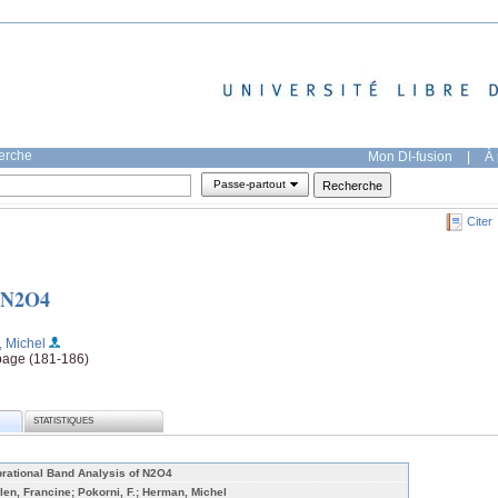
herche
Mon DI-fusion
|
À 
Passe-partout
Citer
f N2O4
 Michel
 page (181-186)
STATISTIQUES
brational Band Analysis of N2O4
len, Francine; Pokorni, F.; Herman, Michel