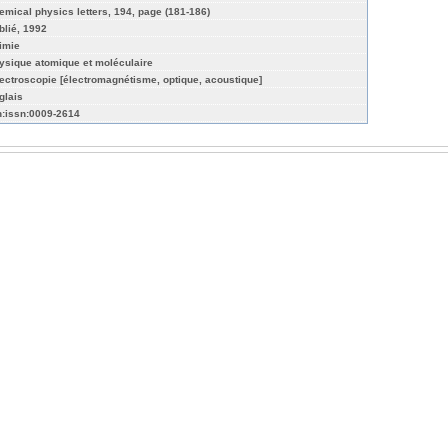
emical physics letters, 194, page (181-186)
blié, 1992
imie
ysique atomique et moléculaire
ectroscopie [électromagnétisme, optique, acoustique]
glais
n:issn:0009-2614