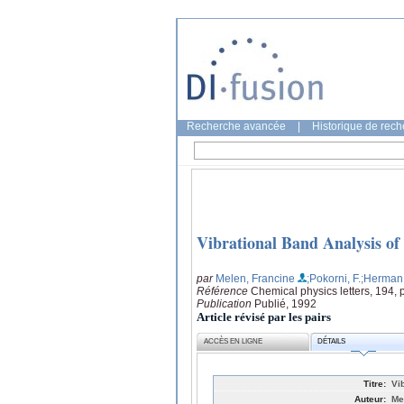
Recherche avancée
|
Historique de rec
Vibrational Band Analysis o
par
Melen, Francine
;Pokorni, F.
;Herman,
Référence
Chemical physics letters, 194,
Publication
Publié, 1992
Article révisé par les pairs
ACCÈS EN LIGNE
DÉTAILS
Titre:
Vi
Auteur:
Me