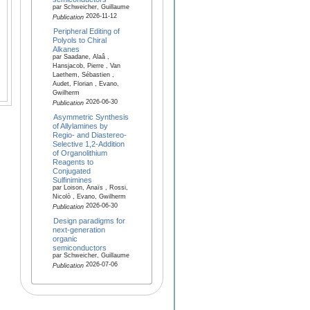
par Schweicher, Guillaume
2026-11-12
Publication
Peripheral Editing of
Polyols to Chiral
Alkanes
par Saadane, Alaâ ,
Hansjacob, Pierre , Van
Laethem, Sébastien ,
Audet, Florian , Evano,
Gwilherm
2026-06-30
Publication
Asymmetric Synthesis
of Allylamines by
Regio- and Diastereo-
Selective 1,2-Addition
of Organolithium
Reagents to
Conjugated
Sulfinimines
par Loison, Anaïs , Rossi,
Nicolò , Evano, Gwilherm
2026-06-30
Publication
Design paradigms for
next-generation
organic
semiconductors
par Schweicher, Guillaume
2026-07-06
Publication