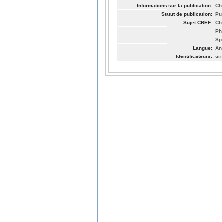
Informations sur la publication:
Ch
Statut de publication:
Pu
Sujet CREF:
Ch
Ph
Sp
Langue:
An
Identificateurs:
ur