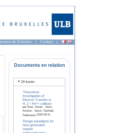
propos de DI-fusion
|
Contact
|
Documents en relation
DI-fusion
Theoretical
Investigation of
Electron Transfer in
H_2 + He^+ collision
par Huet, Xavier , Aerts,
Antoine , Vaeck, Nathalie
2026-06-21
Publication
Design paradigms for
next-generation
organic
semiconductors