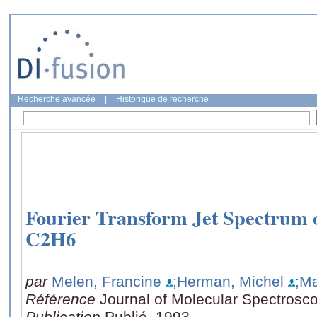
Recherche avancée
|
Historique de recherche
Fourier Transform Jet Spectrum o
C2H6
par
Melen, Francine
;Herman, Michel
;Ma
Référence
Journal of Molecular Spectrosc
Publication
Publié, 1993