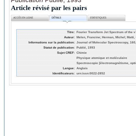
Article révisé par les pairs
ACCÈS EN LIGNE
DÉTAILS
STATISTIQUES
Titre:
Fourier Transform Jet Spectrum of the 
Auteur:
Melen, Francine; Herman, Michel; Matti,
Informations sur la publication:
Journal of Molecular Spectroscopy, 160
Statut de publication:
Publié, 1993
Sujet CREF:
Chimie
Physique atomique et moléculaire
Spectroscopie [électromagnétisme, opti
Langue:
Anglais
Identificateurs:
urn:issn:0022-2852