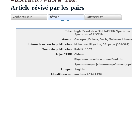
Article révisé par les pairs
ACCÈS EN LIGNE
DÉTAILS
STATISTIQUES
Titre:
High Resolution Slit Jet/FTIR Spectros
Spectrum of 12C2H4
Auteur:
Georges, Robert; Bach, Mohamed; Herm
Informations sur la publication:
Molecular Physics, 90, page (381-387)
Statut de publication:
Publié, 1997
Sujet CREF:
Chimie
Physique atomique et moléculaire
Spectroscopie [électromagnétisme, opti
Langue:
Anglais
Identificateurs:
urn:issn:0026-8976