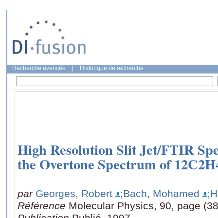
Recherche avancée
|
Historique de recherche
High Resolution Slit Jet/FTIR Sp
the Overtone Spectrum of 12C2H
par
Georges, Robert
;Bach, Mohamed
;H
Référence
Molecular Physics, 90, page (3
Publication
Publié, 1997