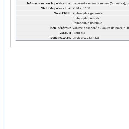
Informations sur la publication:
La pensée et les hommes (Bruxelles), p
Statut de publication:
Publié, 1990
Sujet CREF:
Philosophie générale
Philosophie morale
Philosophie politique
Note générale:
volume consacré au cours de morale, B
Langue:
Français
Identificateurs:
urn:issn:2033-4826