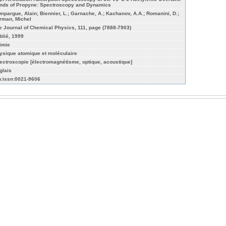
nds of Propyne: Spectroscopy and Dynamics
mpargue, Alain; Biennier, L.; Garnache, A.; Kachanov, A.A.; Romanini, D.;
rman, Michel
e Journal of Chemical Physics, 111, page (7888-7903)
blié, 1999
imie
ysique atomique et moléculaire
ectroscopie [électromagnétisme, optique, acoustique]
glais
n:issn:0021-9606