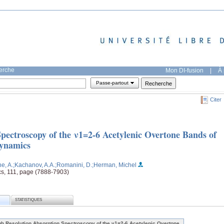
herche
Mon DI-fusion
|
À 
Passe-partout
Citer
pectroscopy of the ν1=2-6 Acetylenic Overtone Bands of
Dynamics
e, A.
;Kachanov, A.A.
;Romanini, D.
;Herman, Michel
cs, 111, page (7888-7903)
STATISTIQUES
gh Resolution Absorption Spectroscopy of the ν1=2-6 Acetylenic Overtone