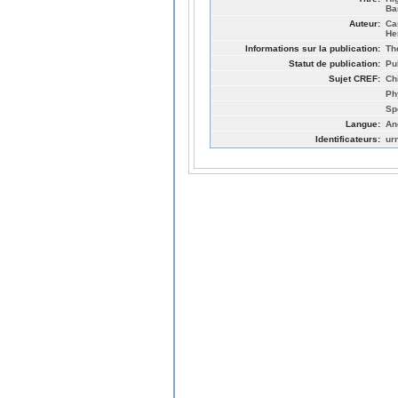
Ba
Auteur:
Ca
He
Informations sur la publication:
Th
Statut de publication:
Pu
Sujet CREF:
Ch
Ph
Sp
Langue:
An
Identificateurs:
ur