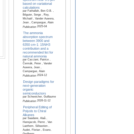
based on variational
calculations
par Fathallah, Ben O.B. ,
Béguier, Serge , Rey,
Michaël , Vander Auwera,
Jean , Campargue, Alain
2025-04
Publication
The ammonia
absorption spectrum
between 3900 and
6350 cm-1: 15NH3
contribution and a
recommended list for
natural ammonia
par Cacciani, Patrice ,
Čermák, Peter , Vander
Auwera, Jean ,
Campargue, Alain
2024-12
Publication
Design paradigms for
next-generation
organic
semiconductors
par Schweicher, Guillaume
2026-11-12
Publication
Peripheral Editing of
Polyols to Chiral
Alkanes
par Saadane, Alaâ ,
Hansjacob, Pierre , Van
Laethem, Sébastien ,
Audet, Florian , Evano,