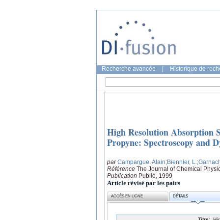
Recherche avancée
|
Historique de rec
High Resolution Absorption S
Propyne: Spectroscopy and 
par
Campargue, Alain
;Biennier, L.
;Garnach
Référence
The Journal of Chemical Physi
Publication
Publié, 1999
Article révisé par les pairs
ACCÈS EN LIGNE
DÉTAILS
Titre:
Hi