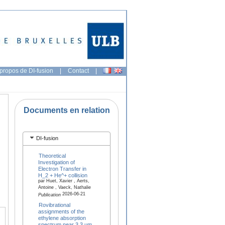
propos de DI-fusion
|
Contact
|
Documents en relation
DI-fusion
Theoretical
Investigation of
Electron Transfer in
H_2 + He^+ collision
par Huet, Xavier , Aerts,
Antoine , Vaeck, Nathalie
2026-06-21
Publication
Rovibrational
assignments of the
ethylene absorption
spectrum near 3.3 µm