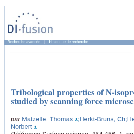
Recherche avancée
|
Historique de recherche
Tribological properties of N-isop
studied by scanning force micros
par
Matzelle, Thomas
;Herkt-Bruns, Ch
;He
Norbert
Référence
Surface science, 454-456, 1, p