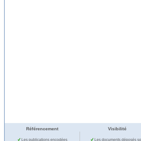
Référencement
Visibilité
Les publications encodées
Les documents déposés so