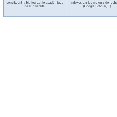
constituent la bibliographie académique
indexés par les moteurs de rech
de l'Université.
(Google Scholar,…).