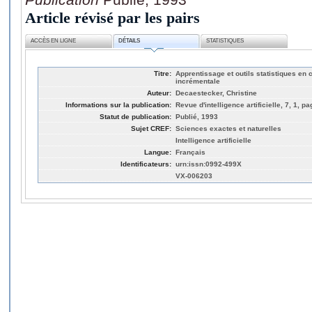
Article révisé par les pairs
ACCÈS EN LIGNE
DÉTAILS
STATISTIQUES
Titre:
Apprentissage et outils statistiques en 
incrémentale
Auteur:
Decaestecker, Christine
Informations sur la publication:
Revue d'intelligence artificielle, 7, 1, pa
Statut de publication:
Publié, 1993
Sujet CREF:
Sciences exactes et naturelles
Intelligence artificielle
Langue:
Français
Identificateurs:
urn:issn:0992-499X
VX-006203