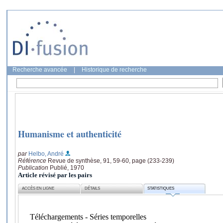
Recherche avancée
|
Historique de recherche
Humanisme et authenticité
par
Helbo, André
Référence
Revue de synthèse, 91, 59-60, page (233-239)
Publication
Publié, 1970
Article révisé par les pairs
ACCÈS EN LIGNE
DÉTAILS
STATISTIQUES