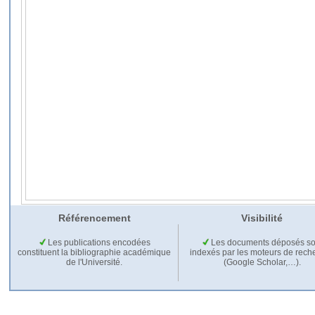
Référencement
Visibilité
Les publications encodées
Les documents déposés so
constituent la bibliographie académique
indexés par les moteurs de rech
de l'Université.
(Google Scholar,…).