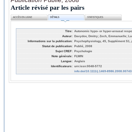
Article révisé par les pairs
ACCÈS EN LIGNE
DÉTAILS
STATISTIQUES
Titre:
Autonomic hypo- or hyper-arousal respo
Auteur:
Davydov, Dmitry; Zech, Emmanuelle; Lum
Informations sur la publication:
Psychophysiology, 45, Supplément S1, 
Statut de publication:
Publié, 2008
Sujet CREF:
Psychologie
Note générale:
FLWIN
Langue:
Anglais
Identificateurs:
urn:issn:0048-5772
info:doi/10.1111/j.1469-8986.2008.00743