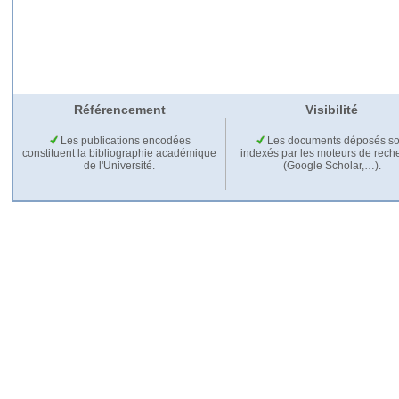
Référencement
Visibilité
Les publications encodées
Les documents déposés so
constituent la bibliographie académique
indexés par les moteurs de rech
de l'Université.
(Google Scholar,…).