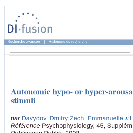
Recherche avancée
|
Historique de recherche
Autonomic hypo- or hyper-arousal
stimuli
par
Davydov, Dmitry
;Zech, Emmanuelle
;
Référence
Psychophysiology, 45, Supplém
Publication
Publié, 2008