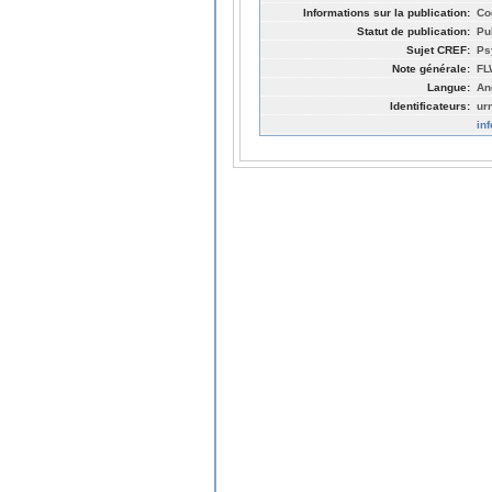
Informations sur la publication:
Co
Statut de publication:
Pu
Sujet CREF:
Ps
Note générale:
FL
Langue:
An
Identificateurs:
ur
in