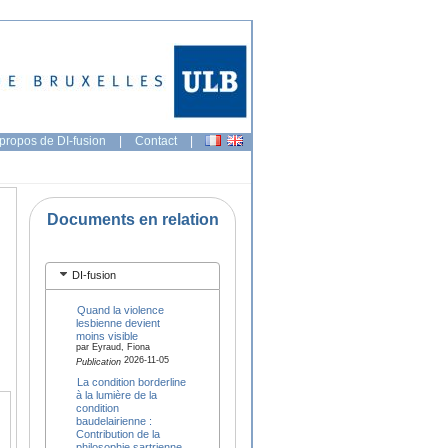
propos de DI-fusion
|
Contact
|
Documents en relation
DI-fusion
Quand la violence
lesbienne devient
moins visible
par Eyraud, Fiona
2026-11-05
Publication
La condition borderline
à la lumière de la
condition
baudelairienne :
Contribution de la
philosophie sartrienne