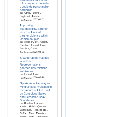
à la compréhension du
trouble de personnalité
borderline
par Aprile, Pauline ,
Englebert, Jérôme
2027-01-01
Publication
Improving
psychological care for
victims of intimate
partner violence within
lesbian couples*
par Gillissen, Zo , Aubert,
Caroline , Eyraud, Fiona ,
Annalisa, Casini
2026-06-30
Publication
Quand l'utopie masque
la violence :
Représentations
genrées des relations
lesbiennes
par Eyraud, Fiona
2026-07-16
Publication
Sports as a Pathway to
Mindfulness:Investigating
the Impact of Ultra-Trail
on Conscious States
and Perceived Body
Boundaries
par Cécillon, François-
Xavier , Hallez, Quentin ,
Shankland, Rebecca RS ,
Goffart, Elsa , Mauvieux,