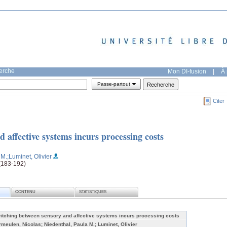
herche
Mon DI-fusion
|
À 
Passe-partout
Citer
 affective systems incurs processing costs
 M.
;Luminet, Olivier
 (183-192)
CONTENU
STATISTIQUES
itching between sensory and affective systems incurs processing costs
rmeulen, Nicolas; Niedenthal, Paula M.; Luminet, Olivier