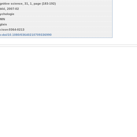
gnitive science, 31, 1, page (183-192)
blié, 2007-02
ychologie
WIN
glais
n:issn:0364-0213
fo:doi/10.1080/03640210709336990