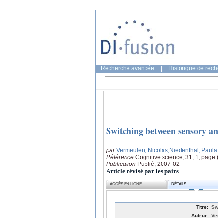
Recherche avancée
|
Historique de rec
Switching between sensory and
par
Vermeulen, Nicolas
;Niedenthal, Paula
Référence
Cognitive science, 31, 1, page
Publication
Publié, 2007-02
Article révisé par les pairs
ACCÈS EN LIGNE
DÉTAILS
Titre:
Sw
Auteur:
Ve