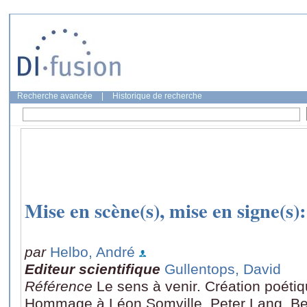
Recherche avancée
|
Historique de recherche
Mise en scène(s), mise en signe(s):
par
Helbo, André
Editeur scientifique
Gullentops, David
Référence
Le sens à venir. Création poétiq
Hommage à Léon Somville, Peter Lang, Be