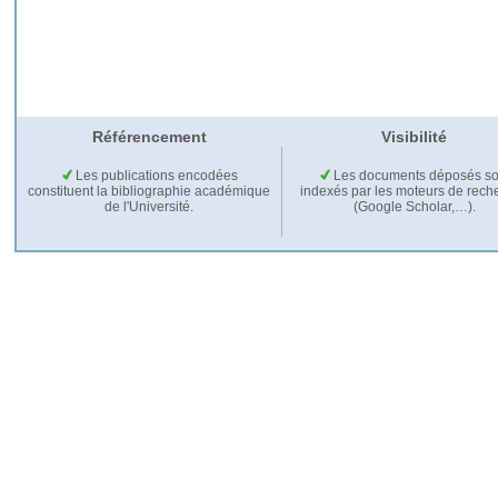
Référencement
Visibilité
Les publications encodées
Les documents déposés so
constituent la bibliographie académique
indexés par les moteurs de rech
de l'Université.
(Google Scholar,…).