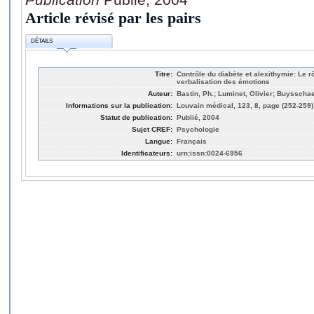
Article révisé par les pairs
DÉTAILS
Titre:
Contrôle du diabète et alexithymie: Le rôl
verbalisation des émotions
Auteur:
Bastin, Ph.; Luminet, Olivier; Buysschae
Informations sur la publication:
Louvain médical, 123, 8, page (252-259)
Statut de publication:
Publié, 2004
Sujet CREF:
Psychologie
Langue:
Français
Identificateurs:
urn:issn:0024-6956