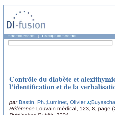
Recherche avancée
|
Historique de recherche
Contrôle du diabète et alexithymie
l'identification et de la verbalisa
par
Bastin, Ph.
;Luminet, Olivier
;Buysscha
Référence
Louvain médical, 123, 8, page 
Publication
Publié, 2004