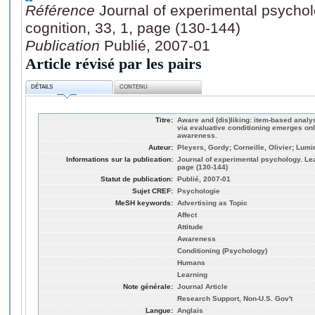
Référence
Journal of experimental psycho
cognition, 33, 1, page (130-144)
Publication
Publié, 2007-01
Article révisé par les pairs
DÉTAILS
CONTENU
Titre:
Aware and (dis)liking: item-based analy
via evaluative conditioning emerges on
awareness.
Auteur:
Pleyers, Gordy; Corneille, Olivier; Lumin
Informations sur la publication:
Journal of experimental psychology. Lea
page (130-144)
Statut de publication:
Publié, 2007-01
Sujet CREF:
Psychologie
MeSH keywords:
Advertising as Topic
Affect
Attitude
Awareness
Conditioning (Psychology)
Humans
Learning
Note générale:
Journal Article
Research Support, Non-U.S. Gov't
Langue:
Anglais