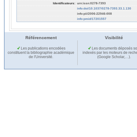
Identificateurs:
urn:issn:0278-7393
info:doi/10.1037/0278-7393.33.1.130
info:pii/2006-22946-008
info:pmid/17201557
Référencement
Visibilité
Les publications encodées
Les documents déposés so
constituent la bibliographie académique
indexés par les moteurs de rech
de l'Université.
(Google Scholar,…).