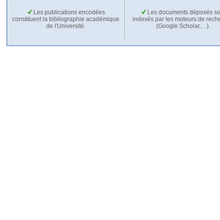
Les publications encodées
Les documents déposés so
constituent la bibliographie académique
indexés par les moteurs de rech
de l'Université.
(Google Scholar,…).