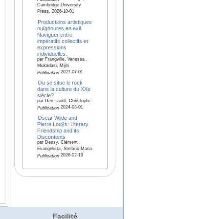
Cambridge University
Press, 2026-10-01
Productions artistiques
ouïghoures en exil.
Naviguer entre
impératifs collectifs et
expressions
individuelles.
par Frangville, Vanessa ,
Mukadasi, Mijiti
2027-07-01
Publication
Ou se situe le rock
dans la culture du XXe
siècle?
par Den Tandt, Christophe
2024-03-01
Publication
Oscar Wilde and
Pierre Louÿs: Literary
Friendship and its
Discontents
par Dessy, Clément ,
Evangelista, Stefano-Maria
2026-02-19
Publication
Facilité