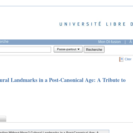
herche
Mon DI-fusion
|
À 
Passe-partout
Citer
ral Landmarks in a Post-Canonical Age: A Tribute to
ading Without Maps? Cultural Landmarks in a Post-Canonical Age: A