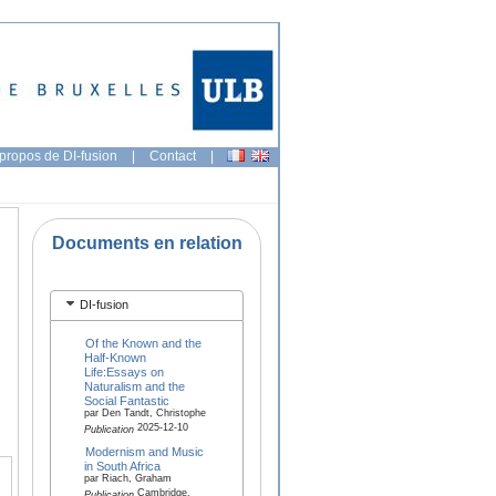
propos de DI-fusion
|
Contact
|
Documents en relation
DI-fusion
Of the Known and the
Half-Known
Life:Essays on
Naturalism and the
Social Fantastic
par Den Tandt, Christophe
2025-12-10
Publication
Modernism and Music
in South Africa
par Riach, Graham
Cambridge,
Publication