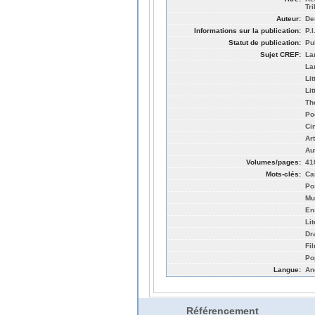
Tr
Auteur:
De
Informations sur la publication:
P.
Statut de publication:
Pu
Sujet CREF:
La
La
Li
Li
Thé
Po
Ci
Ar
Au
Volumes/pages:
41
Mots-clés:
Can
Po
Mu
En
Li
Dr
Fi
Po
Langue:
An
Référencement