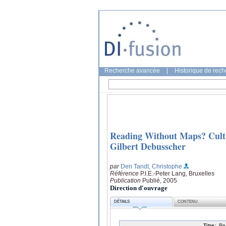
Recherche avancée
|
Historique de rec
Reading Without Maps? Cultu
Gilbert Debusscher
par
Den Tandt, Christophe
Référence
P.I.E.-Peter Lang, Bruxelles
Publication
Publié, 2005
Direction d'ouvrage
DÉTAILS
CONTENU
Titre:
Re