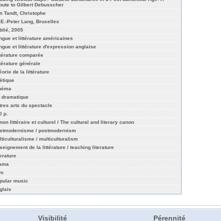
ibute to Gilbert Debusscher
n Tandt, Christophe
I.E.-Peter Lang, Bruxelles
blié, 2005
ngue et littérature américaines
ngue et littérature d'expression anglaise
ttérature comparée
ttérature générale
orie de la littérature
étique
néma
t dramatique
tres arts du spectacle
0 p.
on littéraire et culturel / The cultural and literary canon
stmodernisme / postmodernism
lticulturalisme / multiculturalism
seignement de la littérature / teaching literature
terature
ama
lm
pular music
glais
Visibilité
Pérennité