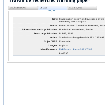
Travail de recherche/Working paper
ACCÈS EN LIGNE
DÉTAILS
STATISTIQUES
Titre:
Stabilization policy and business cycl
switching VAR analysis
Auteur:
Beine, Michel; Candelon, Bertrand; Sekk
Informations sur la publication:
Humboldt Universitaet, Berlin
Statut de publication:
Publié, 1999
series:
Sonderforschungsbereich 373, 1999-91
Sujet CREF:
Economie
Langue:
Anglais
Identificateurs:
RePEc:ulb:ulbeco:2013/7486
ks-0095