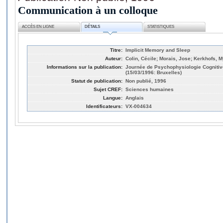
Communication à un colloque
ACCÈS EN LIGNE
DÉTAILS
STATISTIQUES
Titre:
Implicit Memory and Sleep
Auteur:
Colin, Cécile; Morais, Jose; Kerkhofs, 
Informations sur la publication:
Journée de Psychophysiologie Cognitiv
(15/03/1996: Bruxelles)
Statut de publication:
Non publié, 1996
Sujet CREF:
Sciences humaines
Langue:
Anglais
Identificateurs:
VX-004634