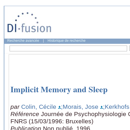
Recherche avancée
|
Historique de recherche
Implicit Memory and Sleep
par
Colin, Cécile
;Morais, Jose
;Kerkhofs
Référence
Journée de Psychophysiologie C
FNRS (15/03/1996: Bruxelles)
Publication
Non publié, 1996