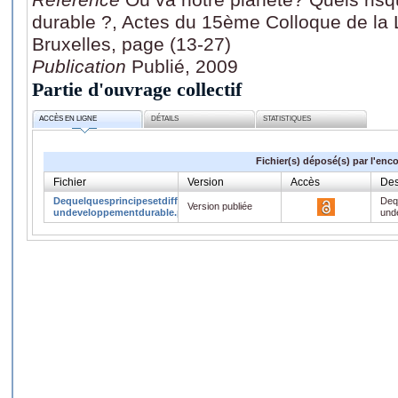
durable ?, Actes du 15ème Colloque de la La
Bruxelles, page (13-27)
Publication
Publié, 2009
Partie d'ouvrage collectif
ACCÈS EN LIGNE
DÉTAILS
STATISTIQUES
Fichier(s) déposé(s) par l'enc
Fichier
Version
Accès
Des
Dequelquesprincipesetdifficultesd
Dequ
Version publiée
undeveloppementdurable.pdf
und