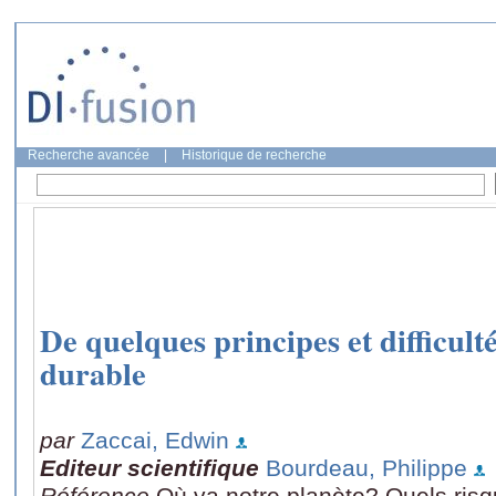
Recherche avancée
|
Historique de recherche
De quelques principes et difficul
durable
par
Zaccai, Edwin
Editeur scientifique
Bourdeau, Philippe
Référence
Où va notre planète? Quels ris