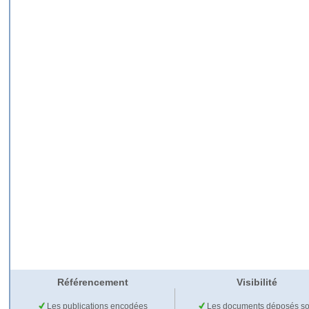
Référencement
Visibilité
Les publications encodées
Les documents déposés so