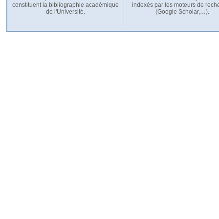
constituent la bibliographie académique
indexés par les moteurs de rech
de l'Université.
(Google Scholar,…).