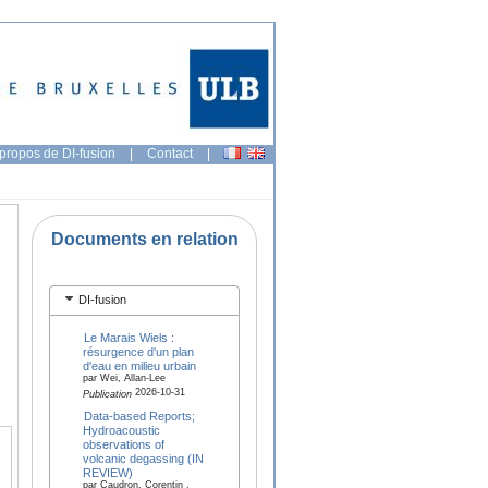
propos de DI-fusion
|
Contact
|
Documents en relation
DI-fusion
Le Marais Wiels :
résurgence d'un plan
d'eau en milieu urbain
par Wei, Allan-Lee
2026-10-31
Publication
Data-based Reports;
Hydroacoustic
observations of
volcanic degassing (IN
REVIEW)
par Caudron, Corentin ,