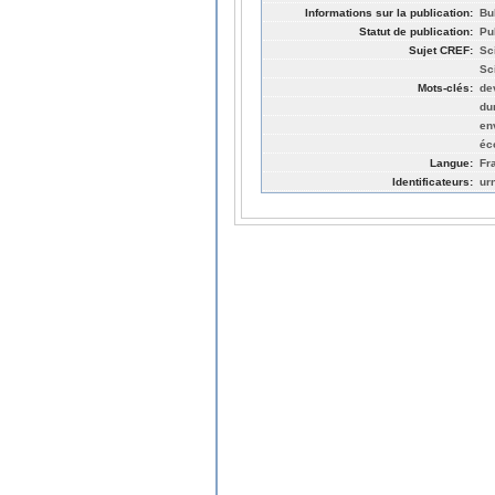
Informations sur la publication:
Bu
Statut de publication:
Pu
Sujet CREF:
Sc
Sc
Mots-clés:
de
du
en
éc
Langue:
Fr
Identificateurs:
ur