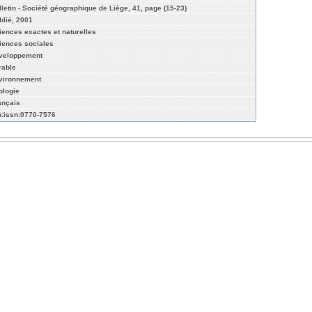
lletin - Société géographique de Liège, 41, page (15-23)
blié, 2001
iences exactes et naturelles
iences sociales
veloppement
rable
vironnement
ologie
ançais
n:issn:0770-7576