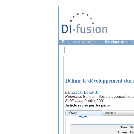
Recherche avancée
|
Historique de rec
Définir le développement dur
par
Zaccai, Edwin
Référence
Bulletin - Société géographiqu
Publication
Publié, 2001
Article révisé par les pairs
DÉTAILS
CONTENU
Titre:
Dé
Auteur:
Za