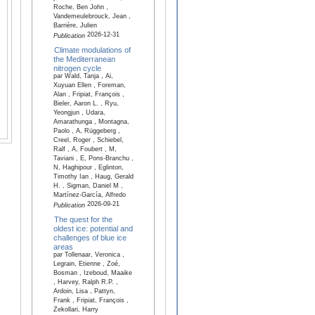
Roche, Ben John ,
Vandemeulebrouck, Jean ,
Barrière, Julien
2026-12-31
Publication
Climate modulations of
the Mediterranean
nitrogen cycle
par Wald, Tanja , Ai,
Xuyuan Ellen , Foreman,
Alan , Fripiat, François ,
Bieler, Aaron L. , Ryu,
Yeongjun , Udara,
Amarathunga , Montagna,
Paolo , A, Rüggeberg ,
Creel, Roger , Schiebel,
Ralf , A, Foubert , M,
Taviani , E, Pons-Branchu ,
N, Haghipour , Eglinton,
Timothy Ian , Haug, Gerald
H. , Sigman, Daniel M ,
Martínez-García, Alfredo
2026-09-21
Publication
The quest for the
oldest ice: potential and
challenges of blue ice
areas
par Tollenaar, Veronica ,
Legrain, Etienne , Zoé,
Bosman , Izeboud, Maaike
, Harvey, Ralph R.P. ,
Ardoin, Lisa , Pattyn,
Frank , Fripiat, François ,
Zekollari, Harry