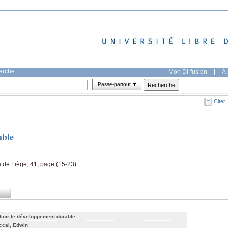
herche
Mon DI-fusion
|
À 
Passe-partout
Citer
able
e de Liège, 41, page (15-23)
finir le développement durable
ccai, Edwin