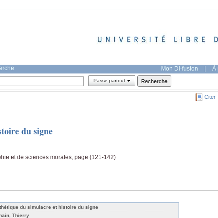
herche
Mon DI-fusion
|
À 
Passe-partout
Citer
stoire du signe
ophie et de sciences morales, page (121-142)
thétique du simulacre et histoire du signe
nain, Thierry