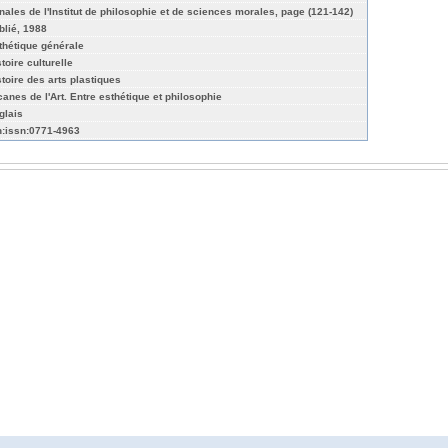
nales de l'Institut de philosophie et de sciences morales, page (121-142)
blié, 1988
thétique générale
toire culturelle
stoire des arts plastiques
canes de l'Art. Entre esthétique et philosophie
glais
n:issn:0771-4963