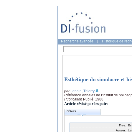
Recherche avancée
|
Historique de rec
Esthétique du simulacre et hi
par
Lenain, Thierry
Référence
Annales de l'Institut de philos
Publication
Publié, 1988
Article révisé par les pairs
DÉTAILS
Titre:
Es
Auteur:
Le