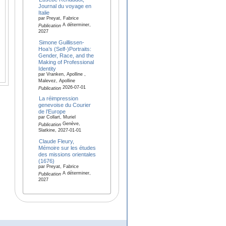
Journal du voyage en
Italie
par Preyat, Fabrice
A déterminer,
Publication
2027
Simone Guillissen-
Hoa’s (Self-)Portraits:
Gender, Race, and the
Making of Professional
Identity
par Vranken, Apolline ,
Malevez, Apolline
2026-07-01
Publication
La réimpression
genevoise du Courier
de l’Europe
par Collart, Muriel
Genève,
Publication
Slatkine, 2027-01-01
Claude Fleury,
Mémoire sur les études
des missions orientales
(1676)
par Preyat, Fabrice
A déterminer,
Publication
2027