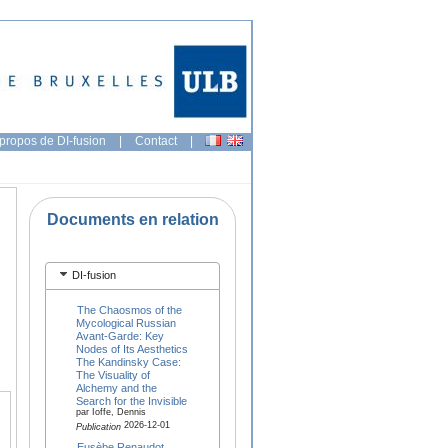
propos de DI-fusion
|
Contact
|
Documents en relation
DI-fusion
The Chaosmos of the
Mycological Russian
Avant-Garde: Key
Nodes of Its Aesthetics
The Kandinsky Case:
The Visuality of
Alchemy and the
Search for the Invisible
par Ioffe, Dennis
2026-12-01
Publication
Eusèbe Renaudot,