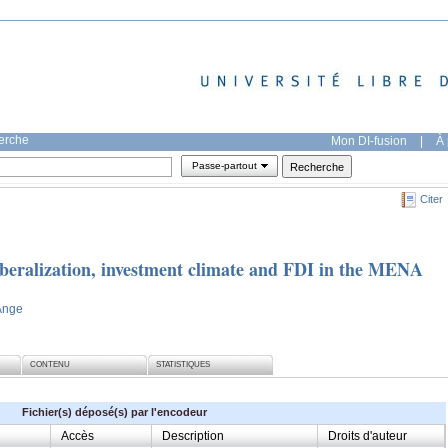
herche
Mon DI-fusion
|
À 
Passe-partout
Citer
iberalization, investment climate and FDI in the MENA
Ange
CONTENU
STATISTIQUES
Fichier(s) déposé(s) par l'encodeur
Accès
Description
Droits d'auteur