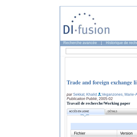
Recherche avancée
|
Historique de rec
Trade and foreign exchange l
par
Sekkat, Khalid
;Veganzones, Marie-
Publication
Publié, 2005-02
Travail de recherche/Working paper
ACCÈS EN LIGNE
DÉTAILS
Fichier
Version