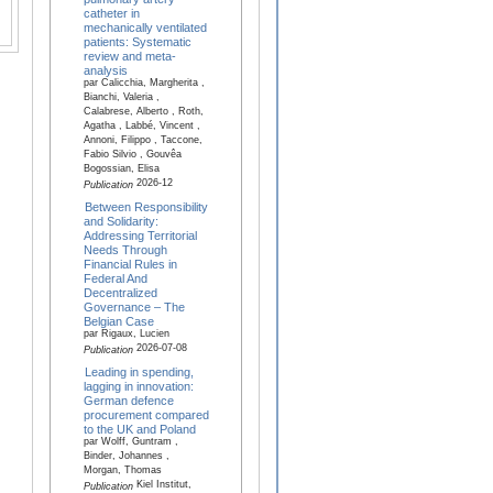
catheter in
mechanically ventilated
patients: Systematic
review and meta-
analysis
par Calicchia, Margherita ,
Bianchi, Valeria ,
Calabrese, Alberto , Roth,
Agatha , Labbé, Vincent ,
Annoni, Filippo , Taccone,
Fabio Silvio , Gouvêa
Bogossian, Elisa
2026-12
Publication
Between Responsibility
and Solidarity:
Addressing Territorial
Needs Through
Financial Rules in
Federal And
Decentralized
Governance – The
Belgian Case
par Rigaux, Lucien
2026-07-08
Publication
Leading in spending,
lagging in innovation:
German defence
procurement compared
to the UK and Poland
par Wolff, Guntram ,
Binder, Johannes ,
Morgan, Thomas
Kiel Institut,
Publication