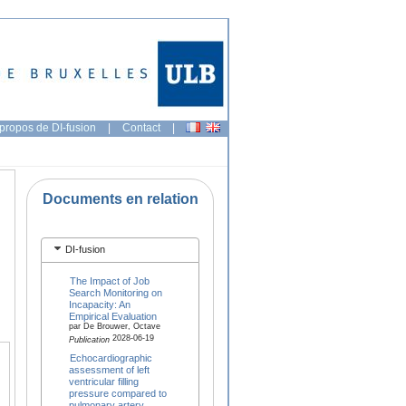
propos de DI-fusion
|
Contact
|
Documents en relation
DI-fusion
The Impact of Job
Search Monitoring on
Incapacity: An
Empirical Evaluation
par De Brouwer, Octave
2028-06-19
Publication
Echocardiographic
assessment of left
ventricular filling
pressure compared to
pulmonary artery