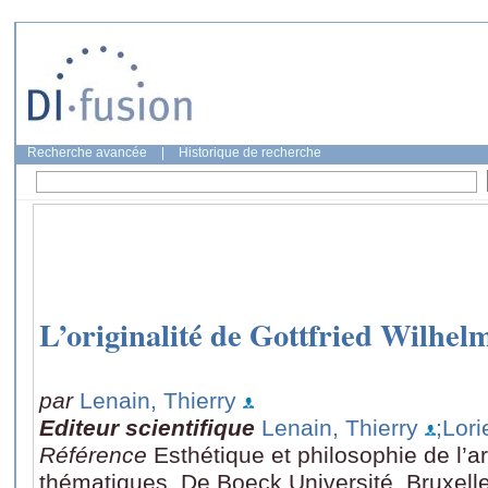
Recherche avancée
|
Historique de recherche
L’originalité de Gottfried Wilhel
par
Lenain, Thierry
Editeur scientifique
Lenain, Thierry
;Lori
Référence
Esthétique et philosophie de l’a
thématiques, De Boeck Université, Bruxell