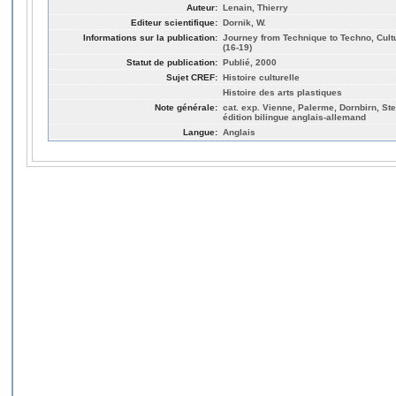
Auteur:
Lenain, Thierry
Editeur scientifique:
Dornik, W.
Informations sur la publication:
Journey from Technique to Techno, Cult
(16-19)
Statut de publication:
Publié, 2000
Sujet CREF:
Histoire culturelle
Histoire des arts plastiques
Note générale:
cat. exp. Vienne, Palerme, Dornbirn, Ste
édition bilingue anglais-allemand
Langue:
Anglais