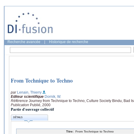
Recherche avancée
|
Historique de recherche
From Technique to Techno
par
Lenain, Thierry
Editeur scientifique
Dornik, W.
Référence
Journey from Technique to Techno, Culture Society Bindu, Bad Is
Publication
Publié, 2000
Partie d'ouvrage collectif
DÉTAILS
Titre:
From Technique to Techno