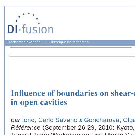
Recherche avancée
|
Historique de recherche
Influence of boundaries on shear-d
in open cavities
par
Iorio, Carlo Saverio
;Goncharova, Olg
Référence
(September 26-29, 2010: Kyoto, 
Topical Team Workshop on Two-Phase Sys