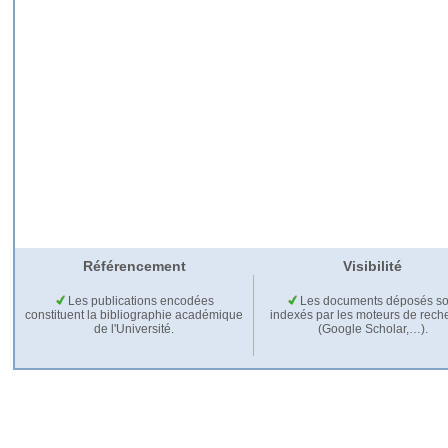
Référencement
Visibilité
Les publications encodées
Les documents déposés so
constituent la bibliographie académique
indexés par les moteurs de rech
de l'Université.
(Google Scholar,…).