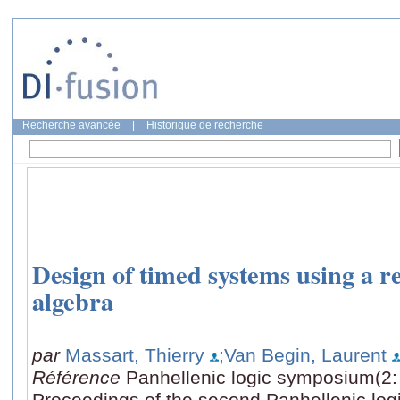
Recherche avancée
|
Historique de recherche
Design of timed systems using a r
algebra
par
Massart, Thierry
;Van Begin, Laurent
Référence
Panhellenic logic symposium(2: 
Proceedings of the second Panhellenic log