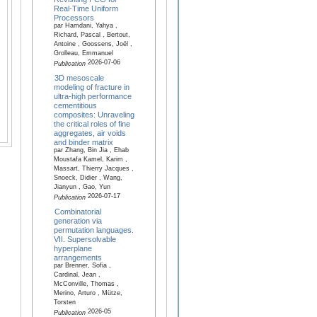
Real-Time Uniform
Processors
par Hamdani, Yahya ,
Richard, Pascal , Bertout,
Antoine , Goossens, Joël ,
Grolleau, Emmanuel
2026-07-06
Publication
3D mesoscale
modeling of fracture in
ultra-high performance
cementitious
composites: Unraveling
the critical roles of fine
aggregates, air voids
and binder matrix
par Zhang, Bin Jia , Ehab
Moustafa Kamel, Karim ,
Massart, Thierry Jacques ,
Snoeck, Didier , Wang,
Jianyun , Gao, Yun
2026-07-17
Publication
Combinatorial
generation via
permutation languages.
VII. Supersolvable
hyperplane
arrangements
par Brenner, Sofia ,
Cardinal, Jean ,
McConville, Thomas ,
Merino, Arturo , Mütze,
Torsten
2026-05
Publication