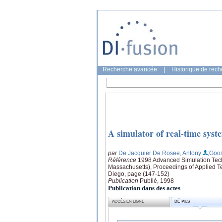
Recherche avancée
|
Historique de rec
A simulator of real-time syste
par
De Jacquier De Rosee, Antony
;Goos
Référence
1998 Advanced Simulation Tech
Massachusetts), Proceedings of Applied T
Diego, page (147-152)
Publication
Publié, 1998
Publication dans des actes
ACCÈS EN LIGNE
DÉTAILS