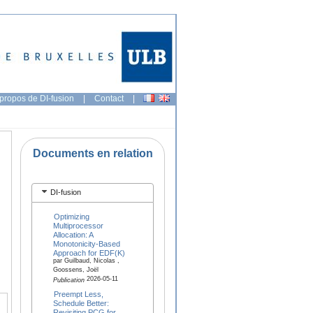
propos de DI-fusion
|
Contact
|
Documents en relation
DI-fusion
Optimizing
Multiprocessor
Allocation: A
Monotonicity-Based
Approach for EDF(K)
par Guilbaud, Nicolas ,
Goossens, Joël
2026-05-11
Publication
Preempt Less,
Schedule Better:
Revisiting PCG for