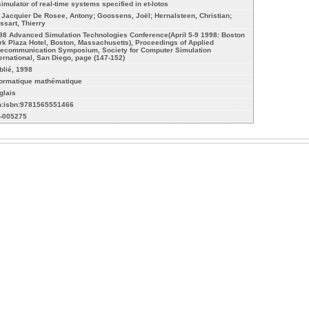
simulator of real-time systems specified in et-lotos
 Jacquier De Rosee, Antony; Goossens, Joël; Hernalsteen, Christian;
ssart, Thierry
98 Advanced Simulation Technologies Conference(April 5-9 1998: Boston
rk Plaza Hotel, Boston, Massachusetts), Proceedings of Applied
lecommunication Symposium, Society for Computer Simulation
ternational, San Diego, page (147-152)
blié, 1998
formatique mathématique
glais
n:isbn:9781565551466
-005275