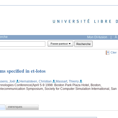
herche
Mon DI-fusion
|
À 
Passe-partout
Citer
ms specified in et-lotos
sens, Joël
;Hernalsteen, Christian
;Massart, Thierry
nologies Conference(April 5-9 1998: Boston Park Plaza Hotel, Boston,
elecommunication Symposium, Society for Computer Simulation International, San
STATISTIQUES