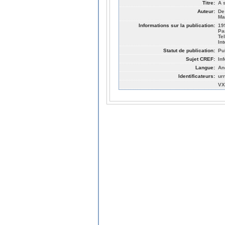
Titre:
A 
Auteur:
De
Ma
Informations sur la publication:
19
Pa
Te
In
Statut de publication:
Pu
Sujet CREF:
In
Langue:
An
Identificateurs:
ur
VX