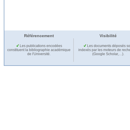
Référencement
Visibilité
Les publications encodées
Les documents déposés so
constituent la bibliographie académique
indexés par les moteurs de rech
de l'Université.
(Google Scholar,…).