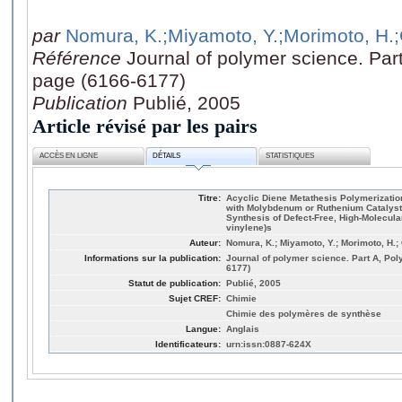
par
Nomura, K.
;Miyamoto, Y.
;Morimoto, H.
Référence
Journal of polymer science. Par
page (6166-6177)
Publication
Publié, 2005
Article révisé par les pairs
ACCÈS EN LIGNE
DÉTAILS
STATISTIQUES
Titre:
Acyclic Diene Metathesis Polymerization
with Molybdenum or Ruthenium Catalysts
Synthesis of Defect-Free, High-Molecula
vinylene)s
Auteur:
Nomura, K.; Miyamoto, Y.; Morimoto, H.;
Informations sur la publication:
Journal of polymer science. Part A, Pol
6177)
Statut de publication:
Publié, 2005
Sujet CREF:
Chimie
Chimie des polymères de synthèse
Langue:
Anglais
Identificateurs:
urn:issn:0887-624X