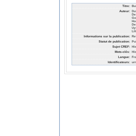
Titre:
Bu
Auteur:
Du
De
Go
Ho
De
Uy
Li
Informations sur la publication:
Re
Statut de publication:
Pu
Sujet CREF:
Hi
Mots-clés:
Hi
Langue:
Fr
Identificateurs:
ur