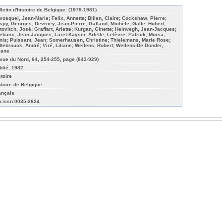
lletin d'histoire de Belgique: (1979-1981)
vosquel, Jean-Marie; Felix, Annette; Billen, Claire; Cockshaw, Pierre;
spy, Georges; Devroey, Jean-Pierre; Galland, Michèle; Galle, Hubert;
tovitch, José; Graffart, Arlette; Kurgan, Ginette; Heirwegh, Jean-Jacques;
ebanx, Jean-Jacques; Laret-Kayser, Arlette; Lefèvre, Patrick; Morsa,
nis; Puissant, Jean; Somerhausen, Christine; Thielemans, Marie Rose;
ttebrouck, André; Viré, Liliane; Wellens, Robert; Wellens-De Donder,
liane
vue du Nord, 64, 254-255, page (843-929)
blié, 1982
stoire
stoire de Belgique
ançais
n:issn:0035-2624