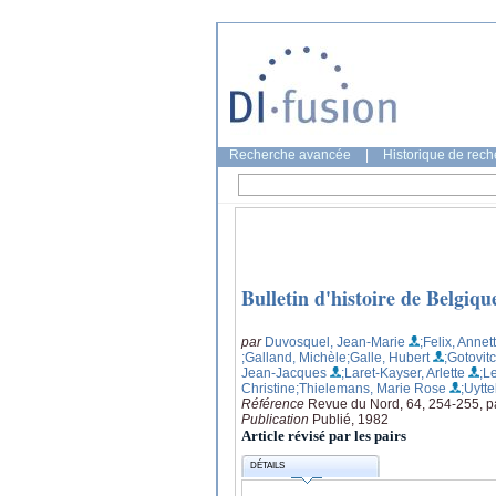
Recherche avancée
|
Historique de rec
Bulletin d'histoire de Belgiqu
par
Duvosquel, Jean-Marie
;Felix, Annet
;Galland, Michèle
;Galle, Hubert
;Gotovit
Jean-Jacques
;Laret-Kayser, Arlette
;L
Christine
;Thielemans, Marie Rose
;Uytt
Référence
Revue du Nord, 64, 254-255, p
Publication
Publié, 1982
Article révisé par les pairs
DÉTAILS