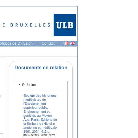
propos de DI-fusion
|
Contact
|
Documents en relation
DI-fusion
Société des historiens
médiévistes de
l'Enseignement
supérieur public,
Environnement et
sociétés au Moyen
Âge, Paris, Editions de
la Sorbonne (Histoire
ancienne et médiévale,
196), 2024, 411 p.
par Devroey, Jean-Pierre