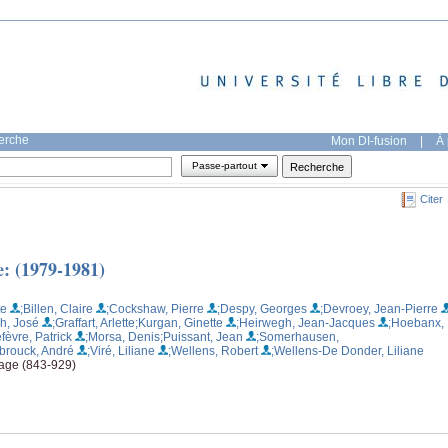
herche
Mon DI-fusion
|
À 
Passe-partout
Citer
e: (1979-1981)
te
;Billen, Claire
;Cockshaw, Pierre
;Despy, Georges
;Devroey, Jean-Pierre
ch, José
;Graffart, Arlette
;Kurgan, Ginette
;Heirwegh, Jean-Jacques
;Hoebanx,
efèvre, Patrick
;Morsa, Denis
;Puissant, Jean
;Somerhausen,
ebrouck, André
;Viré, Liliane
;Wellens, Robert
;Wellens-De Donder, Liliane
age (843-929)