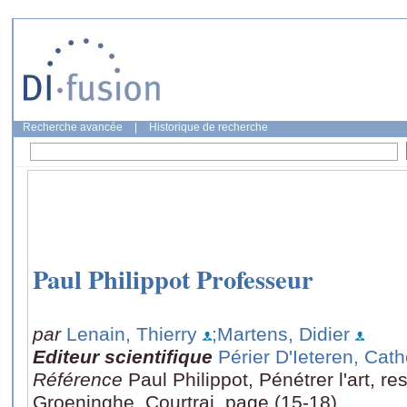
Recherche avancée
|
Historique de recherche
Paul Philippot Professeur
par
Lenain, Thierry
;Martens, Didier
Editeur scientifique
Périer D'Ieteren, Cath
Référence
Paul Philippot, Pénétrer l'art, re
Groeninghe, Courtrai, page (15-18)