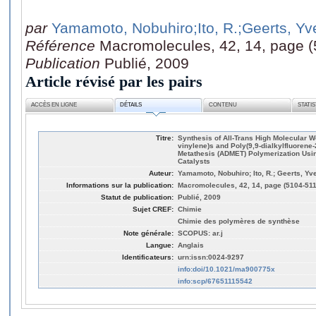
par
Yamamoto, Nobuhiro
;Ito, R.
;Geerts, Yv
Référence
Macromolecules, 42, 14, page (
Publication
Publié, 2009
Article révisé par les pairs
ACCÈS EN LIGNE
DÉTAILS
CONTENU
STATI
Titre:
Synthesis of All-Trans High Molecular W
vinylene)s and Poly(9,9-dialkylfluorene
Metathesis (ADMET) Polymerization Us
Catalysts
Auteur:
Yamamoto, Nobuhiro; Ito, R.; Geerts, Yv
Informations sur la publication:
Macromolecules, 42, 14, page (5104-511
Statut de publication:
Publié, 2009
Sujet CREF:
Chimie
Chimie des polymères de synthèse
Note générale:
SCOPUS: ar.j
Langue:
Anglais
Identificateurs:
urn:issn:0024-9297
info:doi/10.1021/ma900775x
info:scp/67651115542