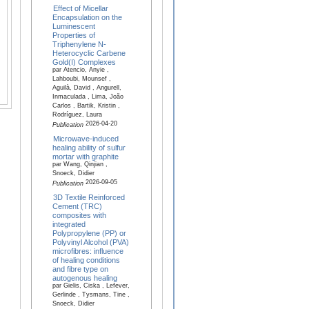
Effect of Micellar
Encapsulation on the
Luminescent
Properties of
Triphenylene N‐
Heterocyclic Carbene
Gold(I) Complexes
par Atencio, Anyie ,
Lahboubi, Mounsef ,
Aguilà, David , Angurell,
Inmaculada , Lima, João
Carlos , Bartik, Kristin ,
Rodríguez, Laura
2026-04-20
Publication
Microwave-induced
healing ability of sulfur
mortar with graphite
par Wang, Qinjian ,
Snoeck, Didier
2026-09-05
Publication
3D Textile Reinforced
Cement (TRC)
composites with
integrated
Polypropylene (PP) or
Polyvinyl Alcohol (PVA)
microfibres: influence
of healing conditions
and fibre type on
autogenous healing
par Gielis, Ciska , Lefever,
Gerlinde , Tysmans, Tine ,
Snoeck, Didier