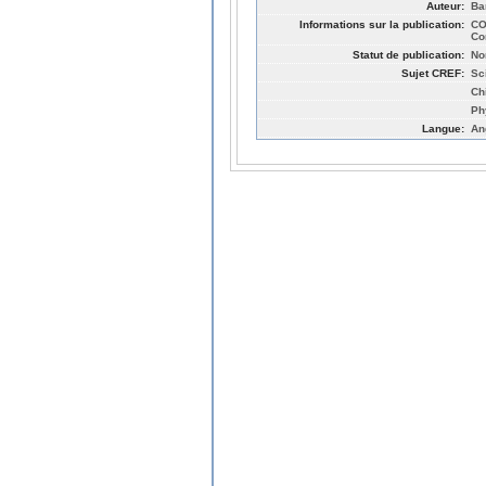
Auteur:
Bar
Informations sur la publication:
CO
Co
Statut de publication:
No
Sujet CREF:
Sc
Ch
Ph
Langue:
An