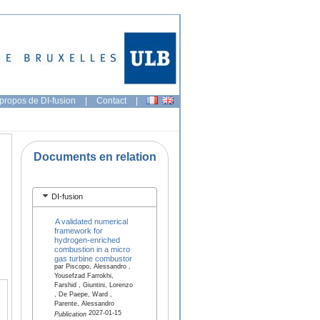
propos de DI-fusion
|
Contact
|
Documents en relation
DI-fusion
A validated numerical
framework for
hydrogen-enriched
combustion in a micro
gas turbine combustor
par Piscopo, Alessandro ,
Yousefzad Farrokhi,
Farshid , Giuntini, Lorenzo
, De Paepe, Ward ,
Parente, Alessandro
2027-01-15
Publication