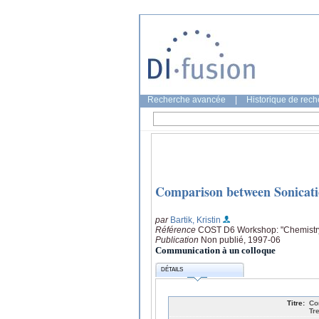
Recherche avancée
|
Historique de rec
Comparison between Sonicati
par
Bartik, Kristin
Référence
COST D6 Workshop: "Chemistry 
Publication
Non publié, 1997-06
Communication à un colloque
DÉTAILS
Titre:
Co
Tr