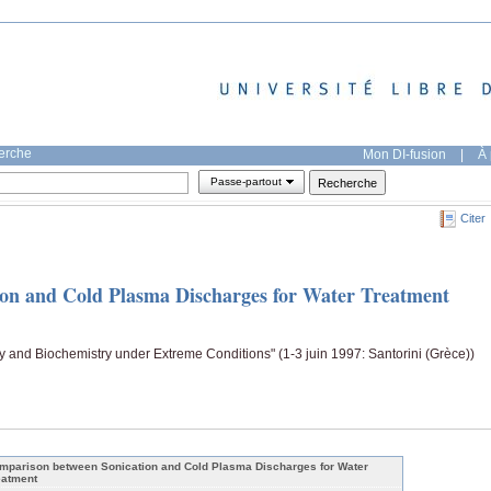
herche
Mon DI-fusion
|
À 
Passe-partout
Citer
on and Cold Plasma Discharges for Water Treatment
and Biochemistry under Extreme Conditions" (1-3 juin 1997: Santorini (Grèce))
mparison between Sonication and Cold Plasma Discharges for Water
eatment