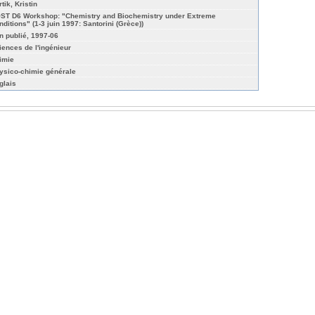
tik, Kristin
ST D6 Workshop: "Chemistry and Biochemistry under Extreme
nditions" (1-3 juin 1997: Santorini (Grèce))
n publié, 1997-06
iences de l'ingénieur
imie
ysico-chimie générale
glais