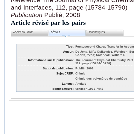
and Interfaces, 112, page (15784-15790)
Publication
Publié, 2008
Article révisé par les pairs
ACCÈS EN LIGNE
DÉTAILS
STATISTIQUES
Titre:
Femtosecond Charge Transfer in Assembl
Auteur:
De Jong, M.P.; Osikowicz, Wojciech; So
Geerts, Yves; Salaneck, William R
Informations sur la publication:
The Journal of Physical Chemistry Part 
112, page (15784-15790)
Statut de publication:
Publié, 2008
Sujet CREF:
Chimie
Chimie des polymères de synthèse
Langue:
Anglais
Identificateurs:
urn:issn:1932-7447