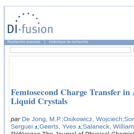
Recherche avancée
|
Historique de recherche
Femtosecond Charge Transfer in A
Liquid Crystals
par
De Jong, M.P.
;Osikowicz, Wojciech
;So
Serguei
;Geerts, Yves
;Salaneck, Willia
Référence
The Journal of Physical Chemis