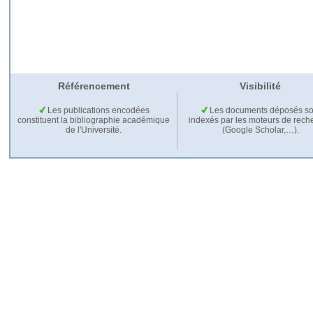
Référencement
Visibilité
Les publications encodées
Les documents déposés so
constituent la bibliographie académique
indexés par les moteurs de rech
de l'Université.
(Google Scholar,…).