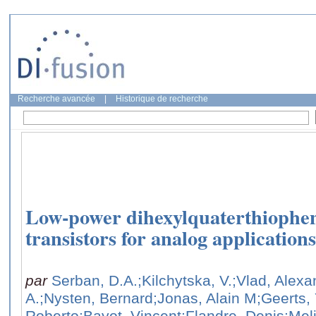
Recherche avancée
|
Historique de recherche
Low-power dihexylquaterthiophen
transistors for analog applications
par
Serban, D.A.
;Kilchytska, V.
;Vlad, Alexa
A.
;Nysten, Bernard
;Jonas, Alain M
;Geerts,
Roberto
;Bayot, Vincent
;Flandre, Denis
;Mel