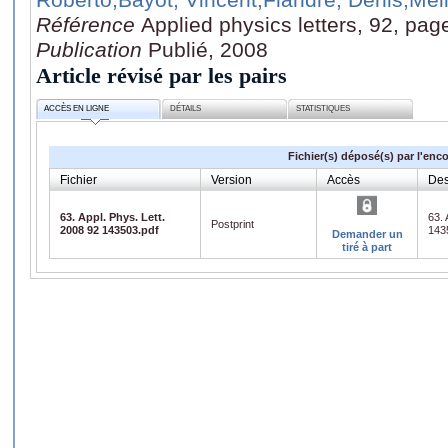
Référence
Applied physics letters, 92, pa
Publication
Publié, 2008
Article révisé par les pairs
ACCÈS EN LIGNE
DÉTAILS
STATISTIQUES
Fichier(s) déposé(s) par l'enc
Fichier
Version
Accès
Des
63. Appl. Phys. Lett.
63. 
Postprint
2008 92 143503.pdf
143
Demander un
tiré à part