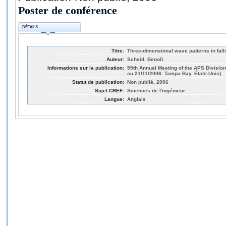
Poster de conférence
DÉTAILS
Titre:
Three-dimensional wave patterns in falli
Auteur:
Scheid, Benoît
Informations sur la publication:
59th Annual Meeting of the APS Divisio
au 21/11/2006: Tampa Bay, États-Unis)
Statut de publication:
Non publié, 2006
Sujet CREF:
Sciences de l'ingénieur
Langue:
Anglais